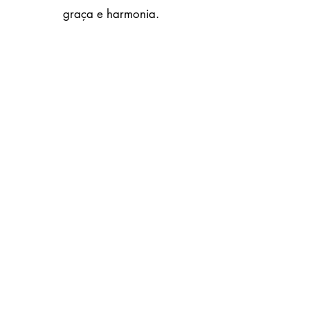
graça e harmonia.
Enviar
Vitória, ES
rmvix@hotmail.com
©2023 por RMVIX Paisagismo. Orgulhosamente criado
com Wix.com