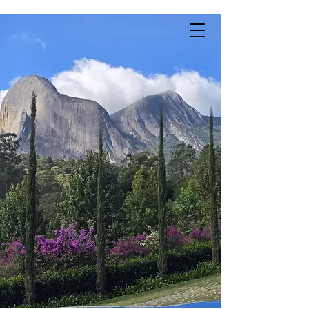
RMVIX Paisagismo
Renata Machado