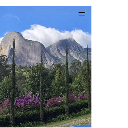
RMVIX Paisagismo
Renata Machado